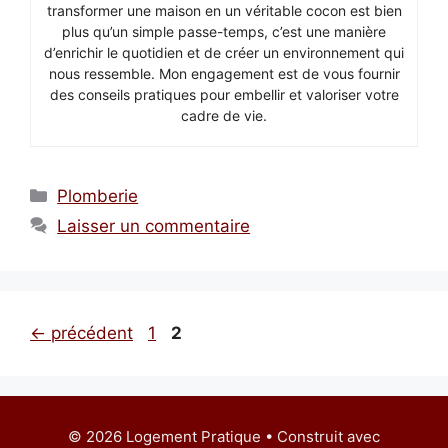
transformer une maison en un véritable cocon est bien
plus qu’un simple passe-temps, c’est une manière
d’enrichir le quotidien et de créer un environnement qui
nous ressemble. Mon engagement est de vous fournir
des conseils pratiques pour embellir et valoriser votre
cadre de vie.
Catégories
Plomberie
Laisser un commentaire
Page
Page
←
précédent
1
2
© 2026 Logement Pratique
• Construit avec