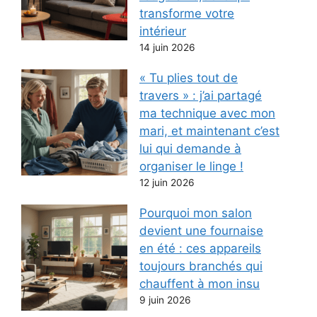
transforme votre
intérieur
14 juin 2026
« Tu plies tout de
travers » : j’ai partagé
ma technique avec mon
mari, et maintenant c’est
lui qui demande à
organiser le linge !
12 juin 2026
Pourquoi mon salon
devient une fournaise
en été : ces appareils
toujours branchés qui
chauffent à mon insu
9 juin 2026