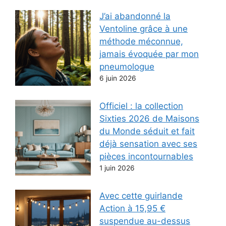
J’ai abandonné la
Ventoline grâce à une
méthode méconnue,
jamais évoquée par mon
pneumologue
6 juin 2026
Officiel : la collection
Sixties 2026 de Maisons
du Monde séduit et fait
déjà sensation avec ses
pièces incontournables
1 juin 2026
Avec cette guirlande
Action à 15,95 €
suspendue au-dessus