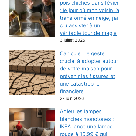
pois chiches dans l’évier
: le jour où mon voisin l’a
transformé en neige, j’ai
cru assister à un
véritable tour de magie
3 juillet 2026
Canicule : le geste
crucial à adopter autour
de votre maison pour
prévenir les fissures et
une catastrophe
financière
27 juin 2026
Adieu les lampes
blanches monotones :
IKEA lance une lampe
rouge à 16,99 € qui