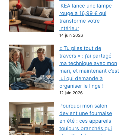
IKEA lance une lampe
rouge à 16,99 € qui
transforme votre
intérieur
14 juin 2026
« Tu plies tout de
travers » : j’ai partagé
ma technique avec mon
mari, et maintenant c’est
lui qui demande à
organiser le linge !
12 juin 2026
Pourquoi mon salon
devient une fournaise
en été : ces appareils
toujours branchés qui