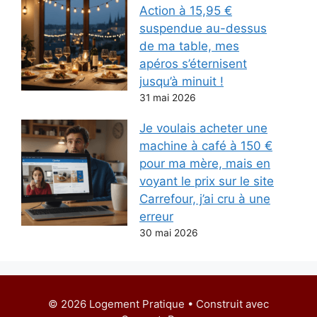
Action à 15,95 €
suspendue au-dessus
de ma table, mes
apéros s’éternisent
jusqu’à minuit !
31 mai 2026
Je voulais acheter une
machine à café à 150 €
pour ma mère, mais en
voyant le prix sur le site
Carrefour, j’ai cru à une
erreur
30 mai 2026
© 2026 Logement Pratique
• Construit avec