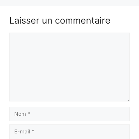
Laisser un commentaire
Commentaire
Nom
E-
mail