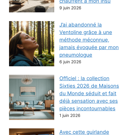
chauffent à mon insu
9 juin 2026
J’ai abandonné la
Ventoline grâce à une
méthode méconnue,
jamais évoquée par mon
pneumologue
6 juin 2026
Officiel : la collection
Sixties 2026 de Maisons
du Monde séduit et fait
déjà sensation avec ses
pièces incontournables
1 juin 2026
Avec cette guirlande