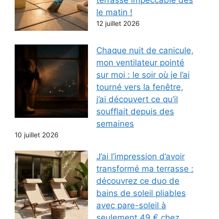
terrasse impeccable dès
le matin !
12 juillet 2026
Chaque nuit de canicule,
mon ventilateur pointé
sur moi : le soir où je l’ai
tourné vers la fenêtre,
j’ai découvert ce qu’il
soufflait depuis des
semaines
10 juillet 2026
J’ai l’impression d’avoir
transformé ma terrasse :
découvrez ce duo de
bains de soleil pliables
avec pare-soleil à
seulement 49 € chez