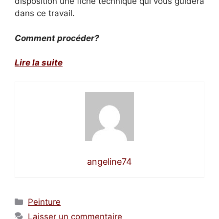
disposition une fiche technique qui vous guidera
dans ce travail.
Comment procéder?
Lire la suite
angeline74
Catégories
Peinture
Laisser un commentaire