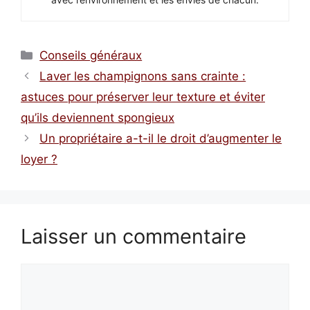
Catégories
Conseils généraux
Laver les champignons sans crainte :
astuces pour préserver leur texture et éviter
qu’ils deviennent spongieux
Un propriétaire a-t-il le droit d’augmenter le
loyer ?
Laisser un commentaire
Commentaire