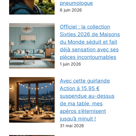
pneumologue
6 juin 2026
Officiel : la collection
Sixties 2026 de Maisons
du Monde séduit et fait
déjà sensation avec ses
pièces incontournables
1 juin 2026
Avec cette guirlande
Action à 15,95 €
suspendue au-dessus
de ma table, mes
apéros s’éternisent
jusqu’à minuit !
31 mai 2026