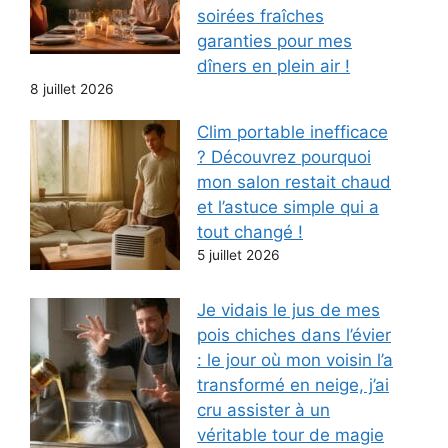
soirées fraîches
garanties pour mes
dîners en plein air !
8 juillet 2026
Clim portable inefficace
? Découvrez pourquoi
mon salon restait chaud
et l’astuce simple qui a
tout changé !
5 juillet 2026
Je vidais le jus de mes
pois chiches dans l’évier
: le jour où mon voisin l’a
transformé en neige, j’ai
cru assister à un
véritable tour de magie