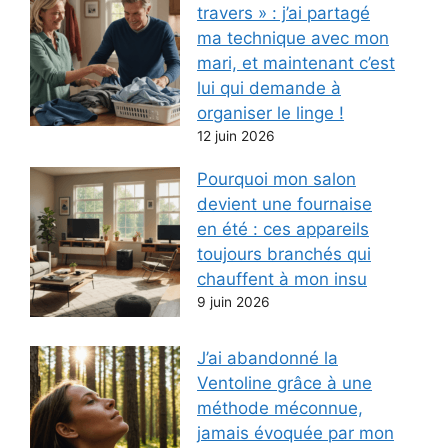
travers » : j’ai partagé
ma technique avec mon
mari, et maintenant c’est
lui qui demande à
organiser le linge !
12 juin 2026
Pourquoi mon salon
devient une fournaise
en été : ces appareils
toujours branchés qui
chauffent à mon insu
9 juin 2026
J’ai abandonné la
Ventoline grâce à une
méthode méconnue,
jamais évoquée par mon