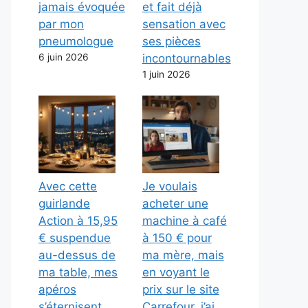
jamais évoquée
et fait déjà
par mon
sensation avec
pneumologue
ses pièces
6 juin 2026
incontournables
1 juin 2026
Avec cette
Je voulais
guirlande
acheter une
Action à 15,95
machine à café
€ suspendue
à 150 € pour
au-dessus de
ma mère, mais
ma table, mes
en voyant le
apéros
prix sur le site
s’éternisent
Carrefour, j’ai