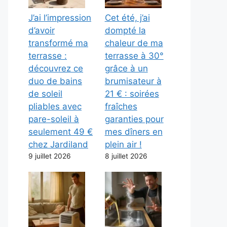
J’ai l’impression
Cet été, j’ai
d’avoir
dompté la
transformé ma
chaleur de ma
terrasse :
terrasse à 30°
découvrez ce
grâce à un
duo de bains
brumisateur à
de soleil
21 € : soirées
pliables avec
fraîches
pare-soleil à
garanties pour
seulement 49 €
mes dîners en
chez Jardiland
plein air !
9 juillet 2026
8 juillet 2026