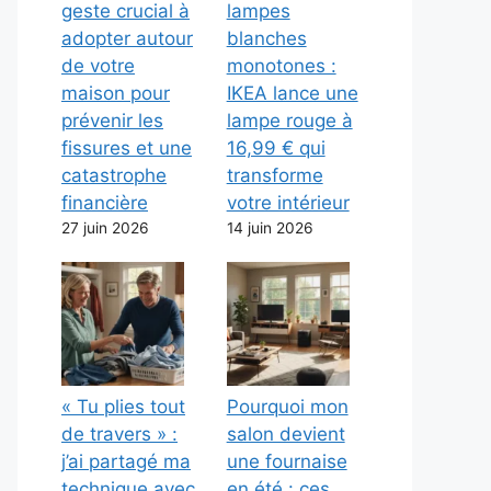
geste crucial à
lampes
adopter autour
blanches
de votre
monotones :
maison pour
IKEA lance une
prévenir les
lampe rouge à
fissures et une
16,99 € qui
catastrophe
transforme
financière
votre intérieur
27 juin 2026
14 juin 2026
« Tu plies tout
Pourquoi mon
de travers » :
salon devient
j’ai partagé ma
une fournaise
technique avec
en été : ces