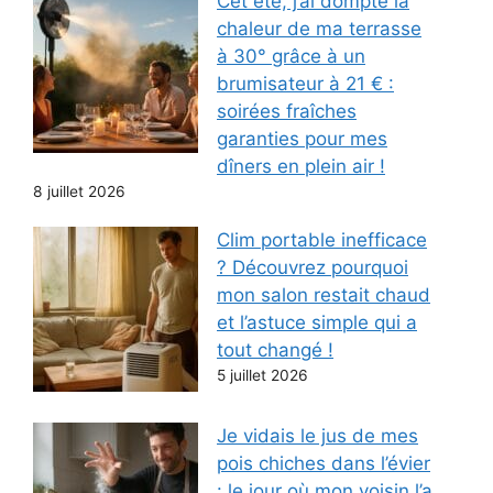
Cet été, j’ai dompté la
chaleur de ma terrasse
à 30° grâce à un
brumisateur à 21 € :
soirées fraîches
garanties pour mes
dîners en plein air !
8 juillet 2026
Clim portable inefficace
? Découvrez pourquoi
mon salon restait chaud
et l’astuce simple qui a
tout changé !
5 juillet 2026
Je vidais le jus de mes
pois chiches dans l’évier
: le jour où mon voisin l’a