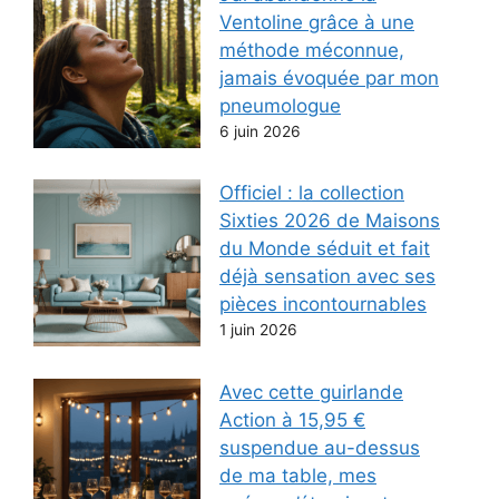
Ventoline grâce à une
méthode méconnue,
jamais évoquée par mon
pneumologue
6 juin 2026
Officiel : la collection
Sixties 2026 de Maisons
du Monde séduit et fait
déjà sensation avec ses
pièces incontournables
1 juin 2026
Avec cette guirlande
Action à 15,95 €
suspendue au-dessus
de ma table, mes