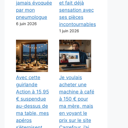
jamais évoquée
et fait déjà
par mon
sensation avec
pneumologue
ses pièces
6 juin 2026
incontournables
1 juin 2026
Avec cette
Je voulais
guirlande
acheter une
Action à 15,95
machine à café
€ suspendue
à 150 € pour
au-dessus de
ma mère, mais
ma table, mes
en voyant le
apéros
prix sur le site
s’éternisent
Carrefour, j’ai