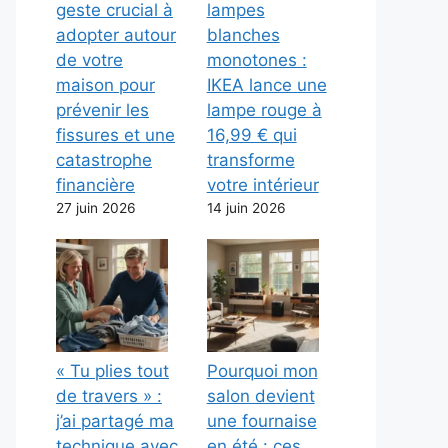
geste crucial à
lampes
adopter autour
blanches
de votre
monotones :
maison pour
IKEA lance une
prévenir les
lampe rouge à
fissures et une
16,99 € qui
catastrophe
transforme
financière
votre intérieur
27 juin 2026
14 juin 2026
« Tu plies tout
Pourquoi mon
de travers » :
salon devient
j’ai partagé ma
une fournaise
technique avec
en été : ces