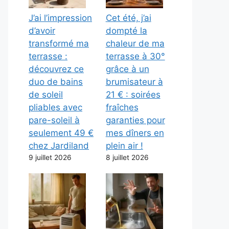
J’ai l’impression
Cet été, j’ai
d’avoir
dompté la
transformé ma
chaleur de ma
terrasse :
terrasse à 30°
découvrez ce
grâce à un
duo de bains
brumisateur à
de soleil
21 € : soirées
pliables avec
fraîches
pare-soleil à
garanties pour
seulement 49 €
mes dîners en
chez Jardiland
plein air !
9 juillet 2026
8 juillet 2026