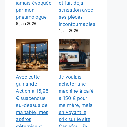
jamais évoquée
et fait déjà
par mon
sensation avec
pneumologue
ses pièces
6 juin 2026
incontournables
1 juin 2026
Avec cette
Je voulais
guirlande
acheter une
Action à 15,95
machine à café
€ suspendue
à 150 € pour
au-dessus de
ma mère, mais
ma table, mes
en voyant le
apéros
prix sur le site
s’éternisent
Carrefour, j’ai