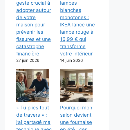
geste crucial à
lampes
adopter autour
blanches
de votre
monotones :
maison pour
IKEA lance une
prévenir les
lampe rouge à
fissures et une
16,99 € qui
catastrophe
transforme
financière
votre intérieur
27 juin 2026
14 juin 2026
« Tu plies tout
Pourquoi mon
de travers » :
salon devient
j’ai partagé ma
une fournaise
technique avec
en été : ces