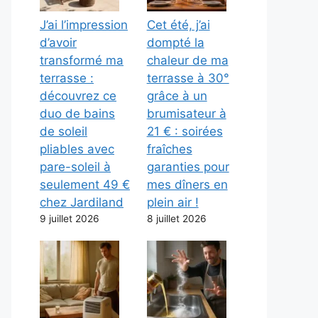
J’ai l’impression
Cet été, j’ai
d’avoir
dompté la
transformé ma
chaleur de ma
terrasse :
terrasse à 30°
découvrez ce
grâce à un
duo de bains
brumisateur à
de soleil
21 € : soirées
pliables avec
fraîches
pare-soleil à
garanties pour
seulement 49 €
mes dîners en
chez Jardiland
plein air !
9 juillet 2026
8 juillet 2026