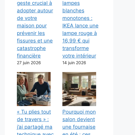
geste crucial à
lampes
adopter autour
blanches
de votre
monotones :
maison pour
IKEA lance une
prévenir les
lampe rouge à
fissures et une
16,99 € qui
catastrophe
transforme
financière
votre intérieur
27 juin 2026
14 juin 2026
« Tu plies tout
Pourquoi mon
de travers » :
salon devient
j’ai partagé ma
une fournaise
technique avec
en été : ces