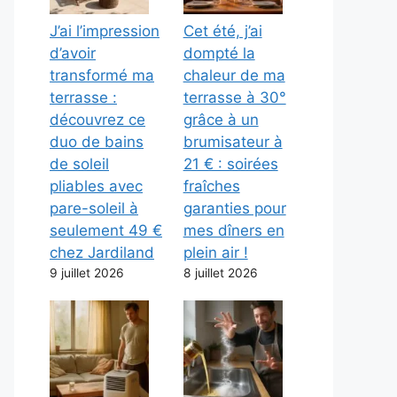
J’ai l’impression
Cet été, j’ai
d’avoir
dompté la
transformé ma
chaleur de ma
terrasse :
terrasse à 30°
découvrez ce
grâce à un
duo de bains
brumisateur à
de soleil
21 € : soirées
pliables avec
fraîches
pare-soleil à
garanties pour
seulement 49 €
mes dîners en
chez Jardiland
plein air !
9 juillet 2026
8 juillet 2026