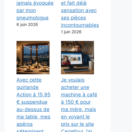
jamais évoquée
et fait déjà
par mon
sensation avec
pneumologue
ses pièces
6 juin 2026
incontournables
1 juin 2026
Avec cette
Je voulais
guirlande
acheter une
Action à 15,95
machine à café
€ suspendue
à 150 € pour
au-dessus de
ma mère, mais
ma table, mes
en voyant le
apéros
prix sur le site
s’éternisent
Carrefour, j’ai