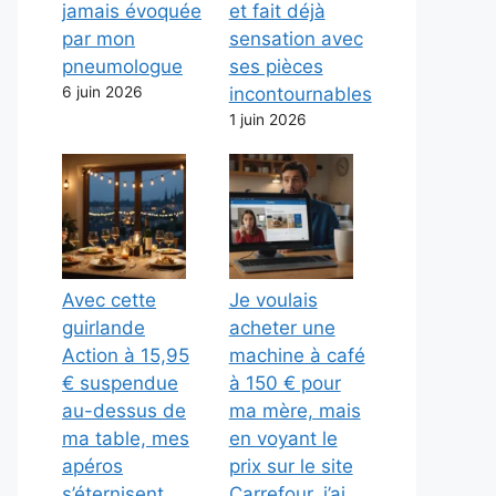
jamais évoquée
et fait déjà
par mon
sensation avec
pneumologue
ses pièces
6 juin 2026
incontournables
1 juin 2026
Avec cette
Je voulais
guirlande
acheter une
Action à 15,95
machine à café
€ suspendue
à 150 € pour
au-dessus de
ma mère, mais
ma table, mes
en voyant le
apéros
prix sur le site
s’éternisent
Carrefour, j’ai