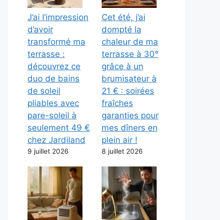
J’ai l’impression
Cet été, j’ai
d’avoir
dompté la
transformé ma
chaleur de ma
terrasse :
terrasse à 30°
découvrez ce
grâce à un
duo de bains
brumisateur à
de soleil
21 € : soirées
pliables avec
fraîches
pare-soleil à
garanties pour
seulement 49 €
mes dîners en
chez Jardiland
plein air !
9 juillet 2026
8 juillet 2026