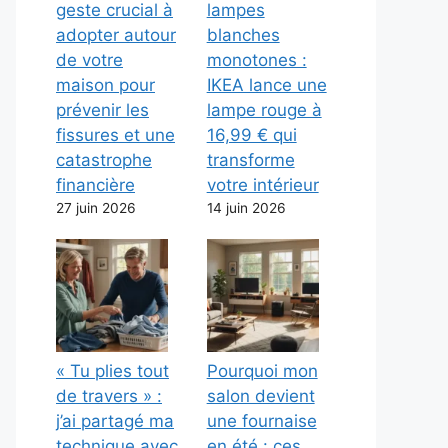
geste crucial à
lampes
adopter autour
blanches
de votre
monotones :
maison pour
IKEA lance une
prévenir les
lampe rouge à
fissures et une
16,99 € qui
catastrophe
transforme
financière
votre intérieur
27 juin 2026
14 juin 2026
« Tu plies tout
Pourquoi mon
de travers » :
salon devient
j’ai partagé ma
une fournaise
technique avec
en été : ces