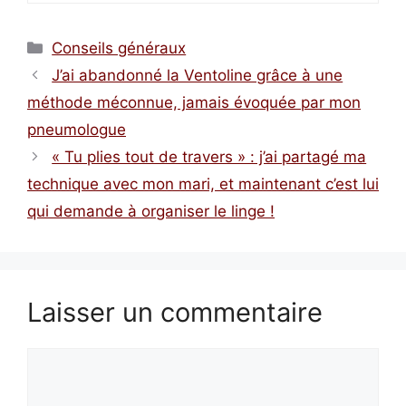
Catégories
Conseils généraux
J’ai abandonné la Ventoline grâce à une
méthode méconnue, jamais évoquée par mon
pneumologue
« Tu plies tout de travers » : j’ai partagé ma
technique avec mon mari, et maintenant c’est lui
qui demande à organiser le linge !
Laisser un commentaire
Commentaire