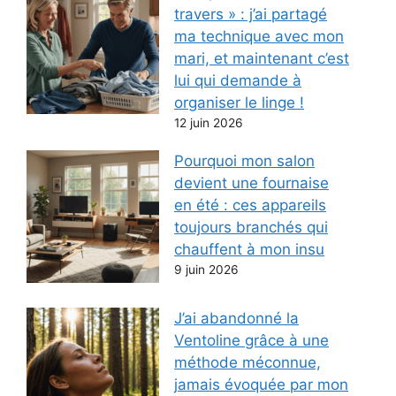
travers » : j’ai partagé
ma technique avec mon
mari, et maintenant c’est
lui qui demande à
organiser le linge !
12 juin 2026
Pourquoi mon salon
devient une fournaise
en été : ces appareils
toujours branchés qui
chauffent à mon insu
9 juin 2026
J’ai abandonné la
Ventoline grâce à une
méthode méconnue,
jamais évoquée par mon