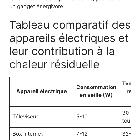
un gadget énergivore.
Tableau comparatif des
appareils électriques et
leur contribution à la
chaleur résiduelle
Tempé
Consommation
Appareil électrique
ress
en veille (W)
(°
30-35 
Téléviseur
5-10
touche
Box internet
7-12
32-38