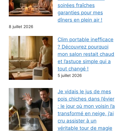
soirées fraîches
garanties pour mes
dîners en plein air !
8 juillet 2026
Clim portable inefficace
? Découvrez pourquoi
mon salon restait chaud
et l’astuce simple qui a
tout changé !
5 juillet 2026
Je vidais le jus de mes
pois chiches dans l’évier
: le jour où mon voisin l’a
transformé en neige, j’ai
cru assister à un
véritable tour de magie