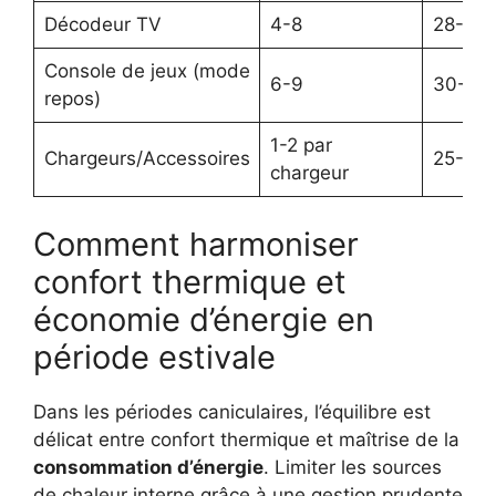
Décodeur TV
4-8
28-33
Console de jeux (mode
6-9
30-37
repos)
1-2 par
Chargeurs/Accessoires
25-30
chargeur
Comment harmoniser
confort thermique et
économie d’énergie en
période estivale
Dans les périodes caniculaires, l’équilibre est
délicat entre confort thermique et maîtrise de la
consommation d’énergie
. Limiter les sources
de chaleur interne grâce à une gestion prudente