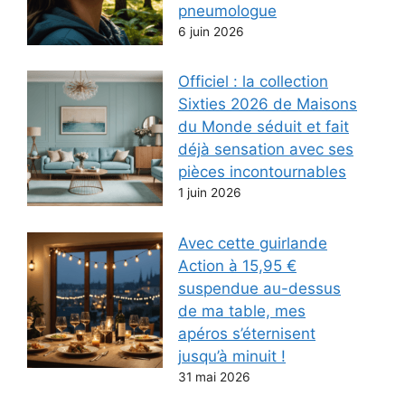
pneumologue
6 juin 2026
Officiel : la collection
Sixties 2026 de Maisons
du Monde séduit et fait
déjà sensation avec ses
pièces incontournables
1 juin 2026
Avec cette guirlande
Action à 15,95 €
suspendue au-dessus
de ma table, mes
apéros s’éternisent
jusqu’à minuit !
31 mai 2026