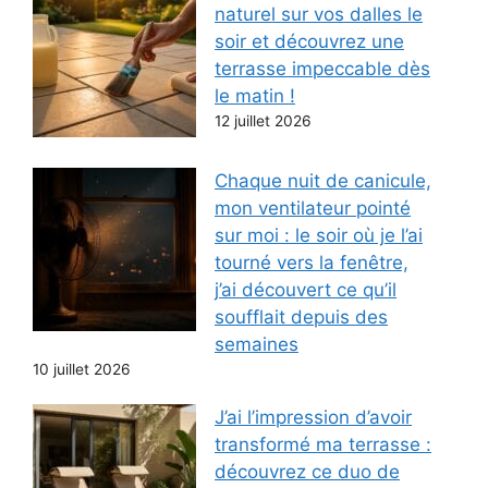
naturel sur vos dalles le
soir et découvrez une
terrasse impeccable dès
le matin !
12 juillet 2026
Chaque nuit de canicule,
mon ventilateur pointé
sur moi : le soir où je l’ai
tourné vers la fenêtre,
j’ai découvert ce qu’il
soufflait depuis des
semaines
10 juillet 2026
J’ai l’impression d’avoir
transformé ma terrasse :
découvrez ce duo de