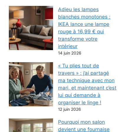
Adieu les lampes
blanches monotones :
IKEA lance une lampe
rouge à 16,99 € qui
transforme votre
intérieur
14 juin 2026
« Tu plies tout de
travers » : j’ai partagé
ma technique avec mon
mari, et maintenant c’est
lui qui demande à
organiser le linge !
12 juin 2026
Pourquoi mon salon
devient une fournaise