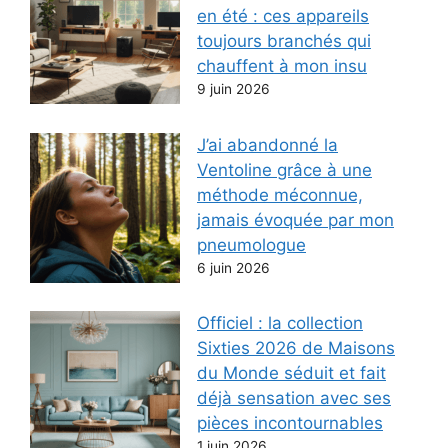
en été : ces appareils
toujours branchés qui
chauffent à mon insu
9 juin 2026
J’ai abandonné la
Ventoline grâce à une
méthode méconnue,
jamais évoquée par mon
pneumologue
6 juin 2026
Officiel : la collection
Sixties 2026 de Maisons
du Monde séduit et fait
déjà sensation avec ses
pièces incontournables
1 juin 2026