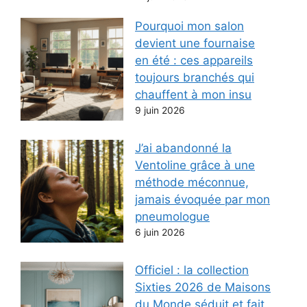
Pourquoi mon salon
devient une fournaise
en été : ces appareils
toujours branchés qui
chauffent à mon insu
9 juin 2026
J’ai abandonné la
Ventoline grâce à une
méthode méconnue,
jamais évoquée par mon
pneumologue
6 juin 2026
Officiel : la collection
Sixties 2026 de Maisons
du Monde séduit et fait