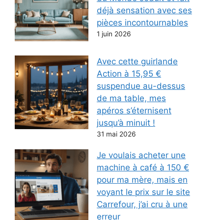
déjà sensation avec ses
pièces incontournables
1 juin 2026
Avec cette guirlande
Action à 15,95 €
suspendue au-dessus
de ma table, mes
apéros s’éternisent
jusqu’à minuit !
31 mai 2026
Je voulais acheter une
machine à café à 150 €
pour ma mère, mais en
voyant le prix sur le site
Carrefour, j’ai cru à une
erreur