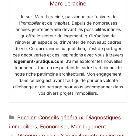
Marc Leracine
Je suis Marc Leracine, passionné par l’univers de
l’
immobilier
et de l’
habitat
. Depuis de nombreuses
années, je m’émerveille devant les possibilités infinies
qu’offre le secteur du logement, qu’il s’agisse de
rénover un espace ou d’inventer de nouveaux cadres
de vie. Ce qui m’anime au quotidien, c’est de partager
ces découvertes et ces inspirations avec vous à travers
logement-pratique.com
. J’aime explorer les nouvelles
tendances, tout en respectant le cadre traditionnel de
notre riche patrimoine architectural. Mon engagement
dans ce blog est avant tout guidé par une volonté
d’échange et de partage pour vous accompagner dans
vos divers projets immobiliers.
Catégories
Bricoler
,
Conseils généraux
,
Diagnostiques
immobiliers
,
Economiser
,
Mon logement
Manque de place ? Voici 4 objets malins qui