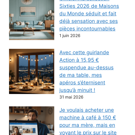
Sixties 2026 de Maisons
du Monde séduit et fait
déjà sensation avec ses
pièces incontournables
1 juin 2026
Avec cette guirlande
Action à 15,95 €
suspendue au-dessus
de ma table, mes
apéros s’éternisent
jusqu’à minuit !
31 mai 2026
Je voulais acheter une
machine à café à 150 €
pour ma mère, mais en
voyant le prix sur le site