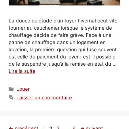
La douce quiétude d’un foyer hivernal peut vite
tourner au cauchemar lorsque le système de
chauffage décide de faire grève. Face à une
panne de chauffage dans un logement en
location, la première question qui fuse souvent
est celle du paiement du loyer : est-il possible
de le suspendre jusqu’à la remise en état du …
Lire la suite
Catégories
Louer
Laisser un commentaire
Page
Page
Page
Page
←
précédent
1
2
3
…
6
→
suivant