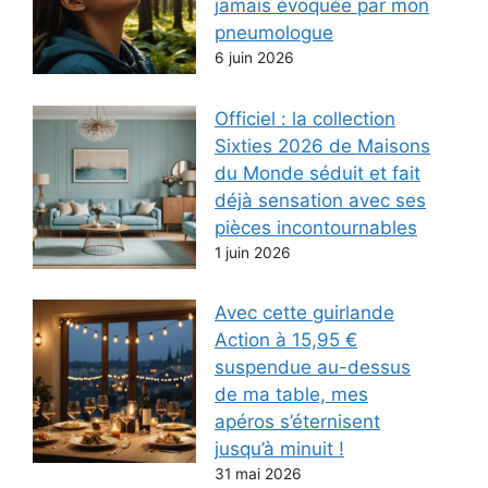
jamais évoquée par mon
pneumologue
6 juin 2026
Officiel : la collection
Sixties 2026 de Maisons
du Monde séduit et fait
déjà sensation avec ses
pièces incontournables
1 juin 2026
Avec cette guirlande
Action à 15,95 €
suspendue au-dessus
de ma table, mes
apéros s’éternisent
jusqu’à minuit !
31 mai 2026