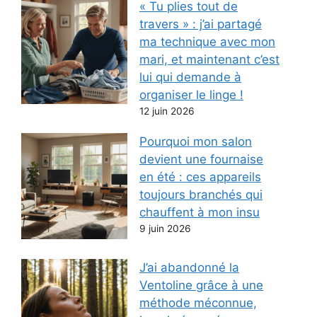
« Tu plies tout de
travers » : j’ai partagé
ma technique avec mon
mari, et maintenant c’est
lui qui demande à
organiser le linge !
12 juin 2026
Pourquoi mon salon
devient une fournaise
en été : ces appareils
toujours branchés qui
chauffent à mon insu
9 juin 2026
J’ai abandonné la
Ventoline grâce à une
méthode méconnue,