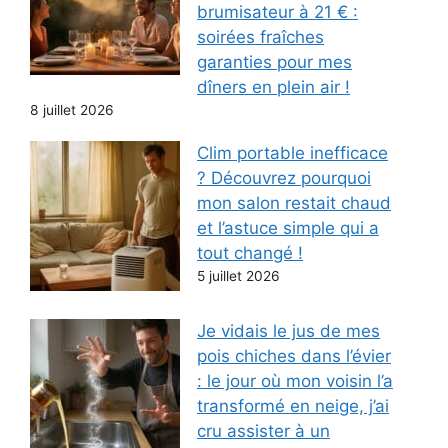
brumisateur à 21 € :
soirées fraîches
garanties pour mes
dîners en plein air !
8 juillet 2026
Clim portable inefficace
? Découvrez pourquoi
mon salon restait chaud
et l’astuce simple qui a
tout changé !
5 juillet 2026
Je vidais le jus de mes
pois chiches dans l’évier
: le jour où mon voisin l’a
transformé en neige, j’ai
cru assister à un