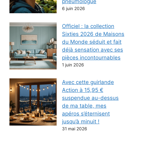
pneumologue
6 juin 2026
Officiel : la collection
Sixties 2026 de Maisons
du Monde séduit et fait
déjà sensation avec ses
pièces incontournables
1 juin 2026
Avec cette guirlande
Action à 15,95 €
suspendue au-dessus
de ma table, mes
apéros s’éternisent
jusqu’à minuit !
31 mai 2026