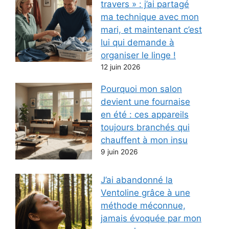
travers » : j’ai partagé
ma technique avec mon
mari, et maintenant c’est
lui qui demande à
organiser le linge !
12 juin 2026
Pourquoi mon salon
devient une fournaise
en été : ces appareils
toujours branchés qui
chauffent à mon insu
9 juin 2026
J’ai abandonné la
Ventoline grâce à une
méthode méconnue,
jamais évoquée par mon