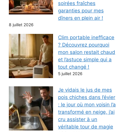
soirées fraîches
garanties pour mes
dîners en plein air !
8 juillet 2026
Clim portable inefficace
? Découvrez pourquoi
mon salon restait chaud
et l’astuce simple qui a
tout changé !
5 juillet 2026
Je vidais le jus de mes
pois chiches dans l’évier
: le jour où mon voisin l’a
transformé en neige, j’ai
cru assister à un
véritable tour de magie