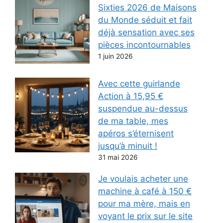
Sixties 2026 de Maisons
du Monde séduit et fait
déjà sensation avec ses
pièces incontournables
1 juin 2026
Avec cette guirlande
Action à 15,95 €
suspendue au-dessus
de ma table, mes
apéros s’éternisent
jusqu’à minuit !
31 mai 2026
Je voulais acheter une
machine à café à 150 €
pour ma mère, mais en
voyant le prix sur le site