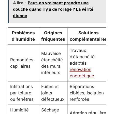
A lire :
Peut-on vraiment prendre une
douche quand il y a de l’orage ? La vérité
étonne
Problèmes
Origines
Solutions
d’humidité
fréquentes
complémentaires
Travaux
Mauvaise
d’étanchéité
Remontées
étanchéité
adaptés
capillaires
des murs
rénovation
inférieurs
énergétique
Infiltrations
Fuites et
Réparations
par toiture
joints
ciblées, isolation
ou fenêtres
défectueux
renforcée
Humidité
Séchage
Aération régulière,