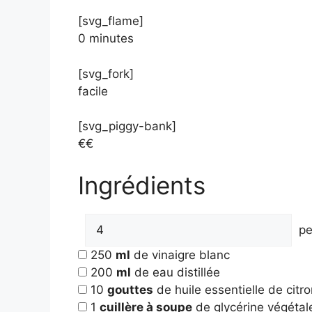
[svg_flame]
0 minutes
[svg_fork]
facile
[svg_piggy-bank]
€€
Ingrédients
pe
250
ml
de vinaigre blanc
200
ml
de eau distillée
10
gouttes
de huile essentielle de citr
1
cuillère à soupe
de glycérine végétal