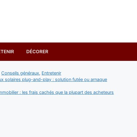
TENIR
DÉCORER
ies
,
Conseils généraux
,
Entretenir
x solaires plug-and-play : solution futée ou arnaque
mmobilier : les frais cachés que la plupart des acheteurs