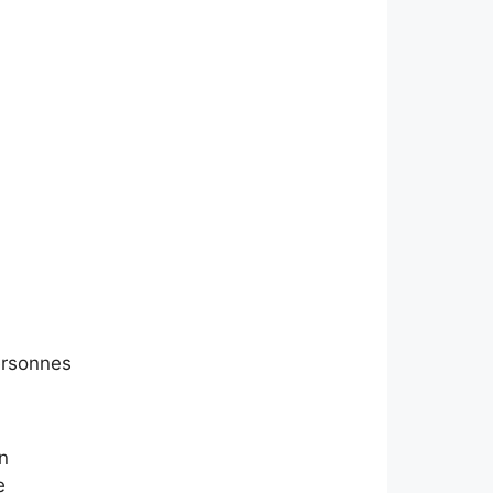
rsonnes
on
e