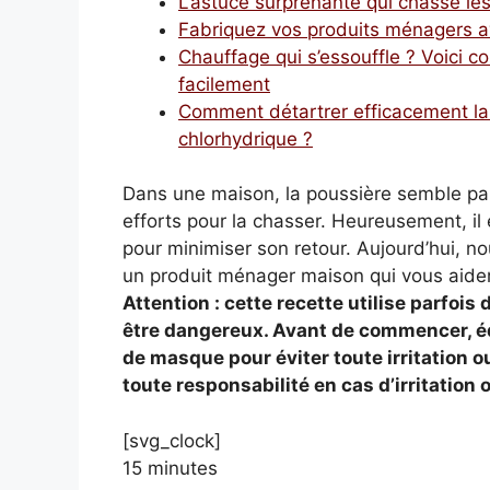
L’astuce surprenante qui chasse l
Fabriquez vos produits ménagers av
Chauffage qui s’essouffle ? Voici 
facilement
Comment détartrer efficacement la
chlorhydrique ?
Dans une maison, la poussière semble par
efforts pour la chasser. Heureusement, il
pour minimiser son retour. Aujourd’hui, n
un produit ménager maison qui vous aidera
Attention : cette recette utilise parfoi
être dangereux. Avant de commencer, éq
de masque pour éviter toute irritation o
toute responsabilité en cas d’irritation 
[svg_clock]
15 minutes