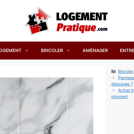
OGEMENT
BRICOLER
AMÉNAGER
ENTRE
Catégor
Bricoler
Panneau
déguisée ?
Achat i
ignorent