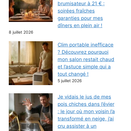
brumisateur à 21 € :
soirées fraîches
garanties pour mes
dîners en plein air !
8 juillet 2026
Clim portable inefficace
? Découvrez pourquoi
mon salon restait chaud
et l’astuce simple qui a
tout changé !
5 juillet 2026
Je vidais le jus de mes
pois chiches dans l’évier
: le jour où mon voisin l’a
transformé en neige, j’ai
cru assister à un