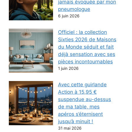
jamais évoquée par mon
pneumologue
6 juin 2026
Officiel : la collection
Sixties 2026 de Maisons
du Monde séduit et fait
déjà sensation avec ses
pièces incontournables
1 juin 2026
Avec cette guirlande
Action à 15,95 €
suspendue au-dessus
de ma table, mes
apéros s’éternisent
jusqu’à minuit !
31 mai 2026