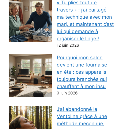
« Tu plies tout de
travers » : j’ai partagé
ma technique avec mon
mari, et maintenant c’est
lui qui demande à
organiser le linge !
12 juin 2026
Pourquoi mon salon
devient une fournaise
en été : ces appareils
toujours branchés qui
chauffent à mon insu
9 juin 2026
J’ai abandonné la
Ventoline grâce à une
méthode méconnue,