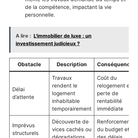
de la compétence, impactant la vie
personnelle.
A lire :
L'immobilier de luxe : un
investissement judicieux ?
Obstacle
Description
Conséquence
Travaux
Coût du
rendent le
relogement et
Délai
logement
perte de
d’attente
inhabitable
rentabilité
temporairement
immédiate
Découverte de
Renforcement
Imprévus
vices cachés ou
du budget et
structurels
dégradations
des délais