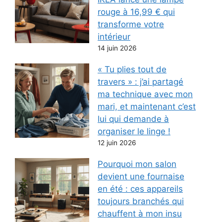
rouge à 16,99 € qui
transforme votre
intérieur
14 juin 2026
« Tu plies tout de
travers » : j’ai partagé
ma technique avec mon
mari, et maintenant c’est
lui qui demande à
organiser le linge !
12 juin 2026
Pourquoi mon salon
devient une fournaise
en été : ces appareils
toujours branchés qui
chauffent à mon insu