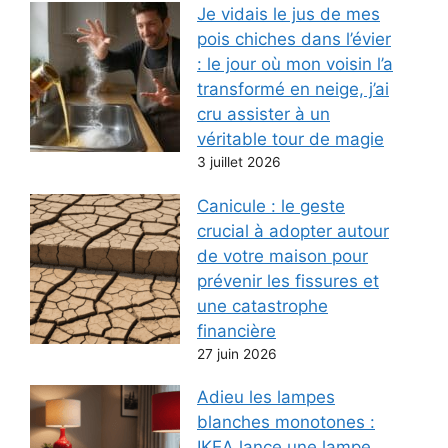
Je vidais le jus de mes
pois chiches dans l’évier
: le jour où mon voisin l’a
transformé en neige, j’ai
cru assister à un
véritable tour de magie
3 juillet 2026
Canicule : le geste
crucial à adopter autour
de votre maison pour
prévenir les fissures et
une catastrophe
financière
27 juin 2026
Adieu les lampes
blanches monotones :
IKEA lance une lampe