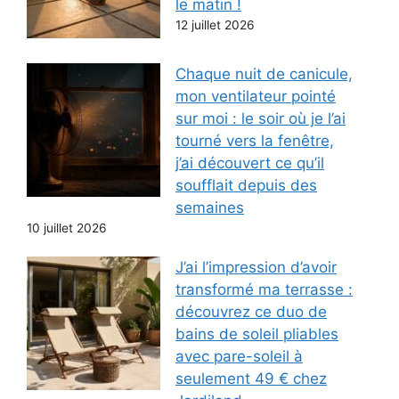
le matin !
12 juillet 2026
Chaque nuit de canicule,
mon ventilateur pointé
sur moi : le soir où je l’ai
tourné vers la fenêtre,
j’ai découvert ce qu’il
soufflait depuis des
semaines
10 juillet 2026
J’ai l’impression d’avoir
transformé ma terrasse :
découvrez ce duo de
bains de soleil pliables
avec pare-soleil à
seulement 49 € chez