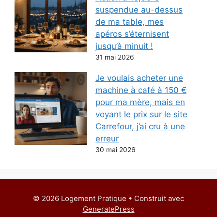
suspendue au-dessus
de ma table, mes
apéros s’éternisent
jusqu’à minuit !
31 mai 2026
Je voulais acheter une
machine à café à 150 €
pour ma mère, mais en
voyant le prix sur le site
Carrefour, j’ai cru à une
erreur
30 mai 2026
© 2026 Logement Pratique
• Construit avec
GeneratePress