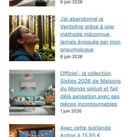
9 juin 2026
J’ai abandonné la
Ventoline grâce à une
méthode méconnue,
jamais évoquée par mon
pneumologue
6 juin 2026
Officiel : la collection
Sixties 2026 de Maisons
du Monde séduit et fait
déjà sensation avec ses
pièces incontournables
1 juin 2026
Avec cette guirlande
Action à 15,95 €