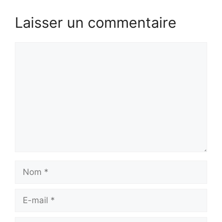
Laisser un commentaire
Commentaire
Nom
E-
mail