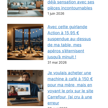
déjà sensation avec ses
pièces incontournables
1 juin 2026
Avec cette guirlande
Action à 15,95 €
suspendue au-dessus
de ma table, mes
apéros s’éternisent
jusqu’à minuit !
31 mai 2026
Je voulais acheter une
machine à café à 150 €
pour ma mère, mais en
voyant le prix sur le site
Carrefour, j’ai cru à une
erreur