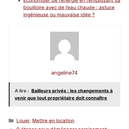
Économiser de l’énergie en remplissant sa
bouilloire avec de l’eau chaude : astuce
ingénieuse ou mauvaise idée ?
angeline74
A lire :
Bailleurs privés : les changements à
venir que tout propriétaire doit connaître
Catégories
Louer
,
Mettre en location