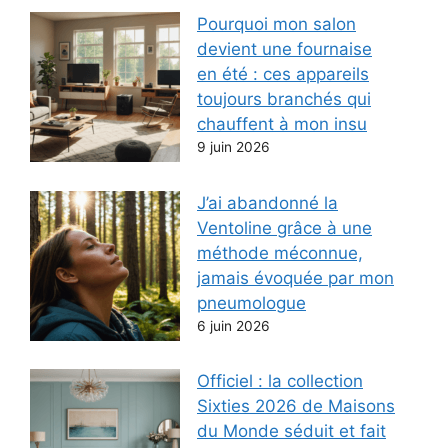
Pourquoi mon salon
devient une fournaise
en été : ces appareils
toujours branchés qui
chauffent à mon insu
9 juin 2026
J’ai abandonné la
Ventoline grâce à une
méthode méconnue,
jamais évoquée par mon
pneumologue
6 juin 2026
Officiel : la collection
Sixties 2026 de Maisons
du Monde séduit et fait