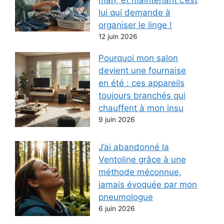
lui qui demande à
organiser le linge !
12 juin 2026
Pourquoi mon salon
devient une fournaise
en été : ces appareils
toujours branchés qui
chauffent à mon insu
9 juin 2026
J’ai abandonné la
Ventoline grâce à une
méthode méconnue,
jamais évoquée par mon
pneumologue
6 juin 2026