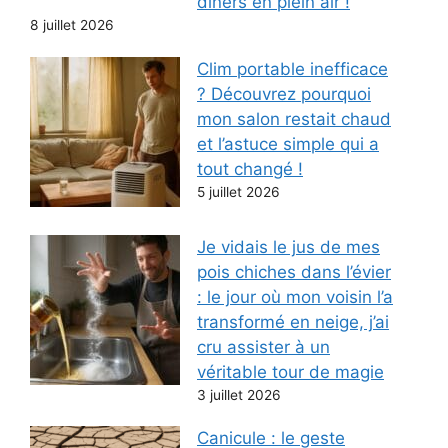
dîners en plein air !
8 juillet 2026
Clim portable inefficace
? Découvrez pourquoi
mon salon restait chaud
et l’astuce simple qui a
tout changé !
5 juillet 2026
Je vidais le jus de mes
pois chiches dans l’évier
: le jour où mon voisin l’a
transformé en neige, j’ai
cru assister à un
véritable tour de magie
3 juillet 2026
Canicule : le geste