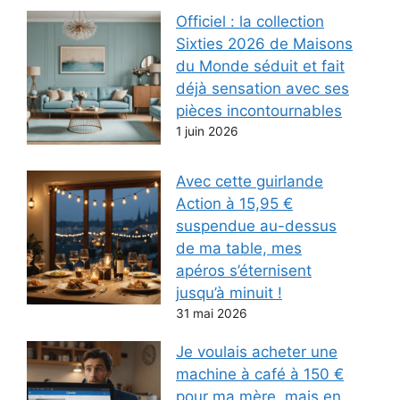
Officiel : la collection
Sixties 2026 de Maisons
du Monde séduit et fait
déjà sensation avec ses
pièces incontournables
1 juin 2026
Avec cette guirlande
Action à 15,95 €
suspendue au-dessus
de ma table, mes
apéros s’éternisent
jusqu’à minuit !
31 mai 2026
Je voulais acheter une
machine à café à 150 €
pour ma mère, mais en