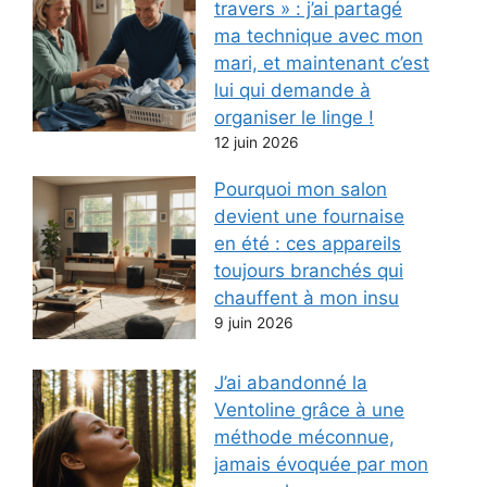
travers » : j’ai partagé
ma technique avec mon
mari, et maintenant c’est
lui qui demande à
organiser le linge !
12 juin 2026
Pourquoi mon salon
devient une fournaise
en été : ces appareils
toujours branchés qui
chauffent à mon insu
9 juin 2026
J’ai abandonné la
Ventoline grâce à une
méthode méconnue,
jamais évoquée par mon