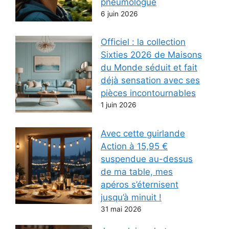
pneumologue
6 juin 2026
Officiel : la collection
Sixties 2026 de Maisons
du Monde séduit et fait
déjà sensation avec ses
pièces incontournables
1 juin 2026
Avec cette guirlande
Action à 15,95 €
suspendue au-dessus
de ma table, mes
apéros s’éternisent
jusqu’à minuit !
31 mai 2026