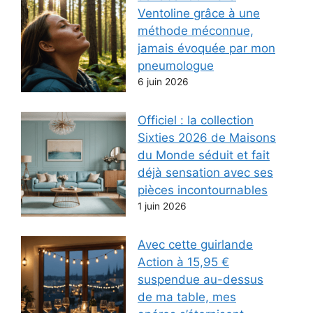
Ventoline grâce à une
méthode méconnue,
jamais évoquée par mon
pneumologue
6 juin 2026
Officiel : la collection
Sixties 2026 de Maisons
du Monde séduit et fait
déjà sensation avec ses
pièces incontournables
1 juin 2026
Avec cette guirlande
Action à 15,95 €
suspendue au-dessus
de ma table, mes