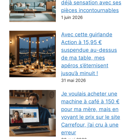
déjà sensation avec ses
pièces incontournables
1 juin 2026
Avec cette guirlande
Action à 15,95 €
suspendue au-dessus
de ma table, mes
apéros s’éternisent
jusqu’à minuit !
31 mai 2026
Je voulais acheter une
machine à café à 150 €
pour ma mère, mais en
voyant le prix sur le site
Carrefour, j’ai cru à une
erreur