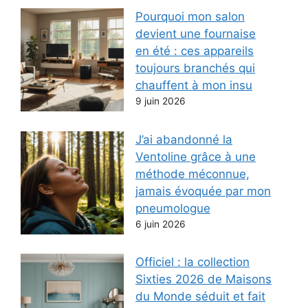
Pourquoi mon salon
devient une fournaise
en été : ces appareils
toujours branchés qui
chauffent à mon insu
9 juin 2026
J’ai abandonné la
Ventoline grâce à une
méthode méconnue,
jamais évoquée par mon
pneumologue
6 juin 2026
Officiel : la collection
Sixties 2026 de Maisons
du Monde séduit et fait