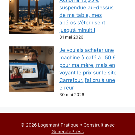
Action à 15,95 €
suspendue au-dessus
de ma table, mes
apéros s’éternisent
jusqu’à minuit !
31 mai 2026
Je voulais acheter une
machine à café à 150 €
pour ma mère, mais en
voyant le prix sur le site
Carrefour, j’ai cru à une
erreur
30 mai 2026
© 2026 Logement Pratique
• Construit avec
GeneratePress