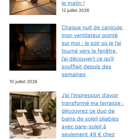
le matin !
12 juillet 2026
Chaque nuit de canicule,
mon ventilateur pointé
sur moi : le soir où je l’ai
tourné vers la fenêtre,
j’ai découvert ce qu’il
soufflait depuis des
semaines
10 juillet 2026
J’ai l’impression d’avoir
transformé ma terrasse :
découvrez ce duo de
bains de soleil pliables
avec pare-soleil à
seulement 49 € chez