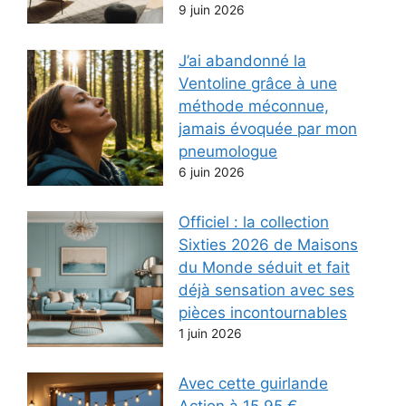
9 juin 2026
J’ai abandonné la
Ventoline grâce à une
méthode méconnue,
jamais évoquée par mon
pneumologue
6 juin 2026
Officiel : la collection
Sixties 2026 de Maisons
du Monde séduit et fait
déjà sensation avec ses
pièces incontournables
1 juin 2026
Avec cette guirlande