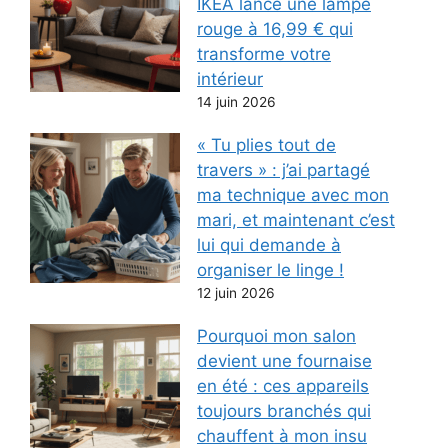
IKEA lance une lampe
rouge à 16,99 € qui
transforme votre
intérieur
14 juin 2026
« Tu plies tout de
travers » : j’ai partagé
ma technique avec mon
mari, et maintenant c’est
lui qui demande à
organiser le linge !
12 juin 2026
Pourquoi mon salon
devient une fournaise
en été : ces appareils
toujours branchés qui
chauffent à mon insu