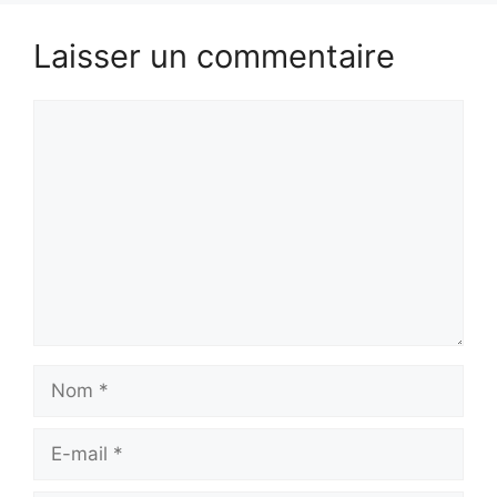
Laisser un commentaire
Commentaire
Nom
E-
mail