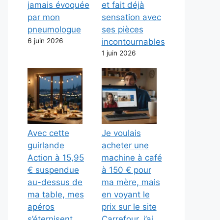
jamais évoquée
et fait déjà
par mon
sensation avec
pneumologue
ses pièces
6 juin 2026
incontournables
1 juin 2026
Avec cette
Je voulais
guirlande
acheter une
Action à 15,95
machine à café
€ suspendue
à 150 € pour
au-dessus de
ma mère, mais
ma table, mes
en voyant le
apéros
prix sur le site
s’éternisent
Carrefour, j’ai