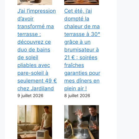
J’ai l’impression
Cet été, j’ai
d’avoir
dompté la
transformé ma
chaleur de ma
terrasse :
terrasse à 30°
découvrez ce
grâce à un
duo de bains
brumisateur à
de soleil
21 € : soirées
pliables avec
fraîches
pare-soleil à
garanties pour
seulement 49 €
mes dîners en
chez Jardiland
plein air !
9 juillet 2026
8 juillet 2026