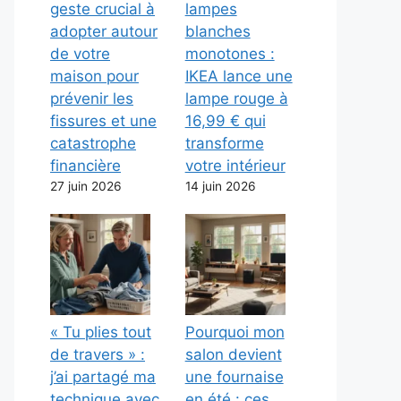
geste crucial à
lampes
adopter autour
blanches
de votre
monotones :
maison pour
IKEA lance une
prévenir les
lampe rouge à
fissures et une
16,99 € qui
catastrophe
transforme
financière
votre intérieur
27 juin 2026
14 juin 2026
« Tu plies tout
Pourquoi mon
de travers » :
salon devient
j’ai partagé ma
une fournaise
technique avec
en été : ces