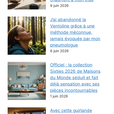
9 juin 2026
J’ai abandonné la
Ventoline grâce à une
méthode méconnue,
jamais évoquée par mon
pneumologue
6 juin 2026
Officiel : la collection
Sixties 2026 de Maisons
du Monde séduit et fait
déjà sensation avec ses
pièces incontournables
1 juin 2026
Avec cette guirlande