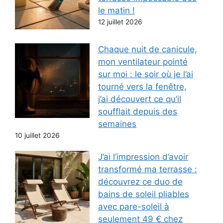
le matin !
12 juillet 2026
Chaque nuit de canicule,
mon ventilateur pointé
sur moi : le soir où je l’ai
tourné vers la fenêtre,
j’ai découvert ce qu’il
soufflait depuis des
semaines
10 juillet 2026
J’ai l’impression d’avoir
transformé ma terrasse :
découvrez ce duo de
bains de soleil pliables
avec pare-soleil à
seulement 49 € chez