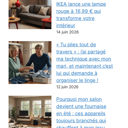
IKEA lance une lampe
rouge à 16,99 € qui
transforme votre
intérieur
14 juin 2026
« Tu plies tout de
travers » : j’ai partagé
ma technique avec mon
mari, et maintenant c’est
lui qui demande à
organiser le linge !
12 juin 2026
Pourquoi mon salon
devient une fournaise
en été : ces appareils
toujours branchés qui
chauffent à mon insu