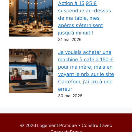
Action à 15,95 €
suspendue au-dessus
de ma table, mes
apéros s’éternisent
jusqu’à minuit !
31 mai 2026
Je voulais acheter une
machine à café à 150 €
pour ma mère, mais en
voyant le prix sur le site
Carrefour, j’ai cru à une
erreur
30 mai 2026
© 2026 Logement Pratique
• Construit avec
GeneratePress