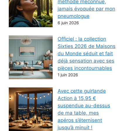
méthode méconnue,
jamais évoquée par mon
pneumologue
6 juin 2026
Officiel : la collection
Sixties 2026 de Maisons
du Monde séduit et fait
déjà sensation avec ses
pièces incontournables
1 juin 2026
Avec cette guirlande
Action à 15,95 €
suspendue au-dessus
de ma table, mes
apéros s’éternisent
jusqu’à minuit !