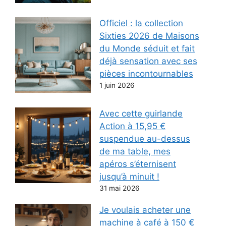
Officiel : la collection
Sixties 2026 de Maisons
du Monde séduit et fait
déjà sensation avec ses
pièces incontournables
1 juin 2026
Avec cette guirlande
Action à 15,95 €
suspendue au-dessus
de ma table, mes
apéros s’éternisent
jusqu’à minuit !
31 mai 2026
Je voulais acheter une
machine à café à 150 €