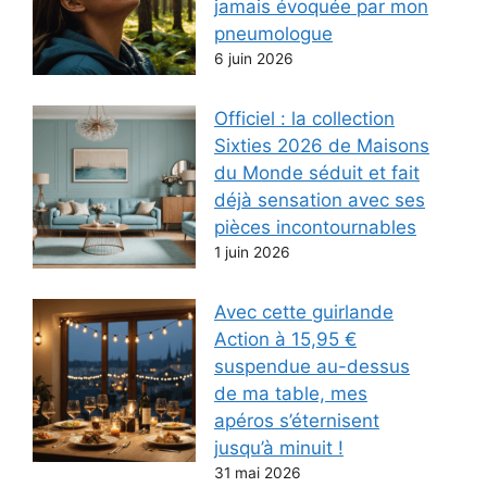
jamais évoquée par mon
pneumologue
6 juin 2026
Officiel : la collection
Sixties 2026 de Maisons
du Monde séduit et fait
déjà sensation avec ses
pièces incontournables
1 juin 2026
Avec cette guirlande
Action à 15,95 €
suspendue au-dessus
de ma table, mes
apéros s’éternisent
jusqu’à minuit !
31 mai 2026