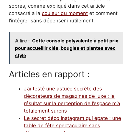
sobres, comme expliqué dans cet article
consacré à la
couleur du moment
et comment
l’intégrer sans dépenser inutilement.
A lire :
Cette console polyvalente à petit prix
pour accueillir clés, bougies et plantes avec
style
Articles en rapport :
J’ai testé une astuce secrète des
décorateurs de magazines de luxe : le
résultat sur la perception de l’espace m’a
totalement surpris
Le secret déco Instagram qui épate : une
table de fête spectaculaire sans