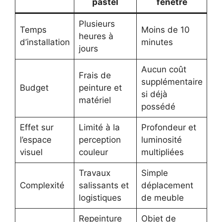
pastel
fenêtre
Plusieurs
Temps
Moins de 10
heures à
d’installation
minutes
jours
Aucun coût
Frais de
supplémentaire
Budget
peinture et
si déjà
matériel
possédé
Effet sur
Limité à la
Profondeur et
l’espace
perception
luminosité
visuel
couleur
multipliées
Travaux
Simple
Complexité
salissants et
déplacement
logistiques
de meuble
Repeinture
Objet de