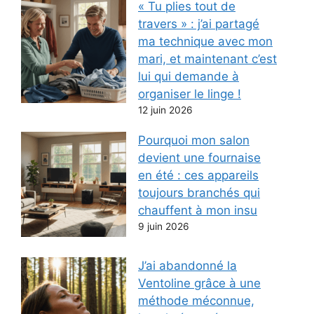
« Tu plies tout de
travers » : j’ai partagé
ma technique avec mon
mari, et maintenant c’est
lui qui demande à
organiser le linge !
12 juin 2026
Pourquoi mon salon
devient une fournaise
en été : ces appareils
toujours branchés qui
chauffent à mon insu
9 juin 2026
J’ai abandonné la
Ventoline grâce à une
méthode méconnue,