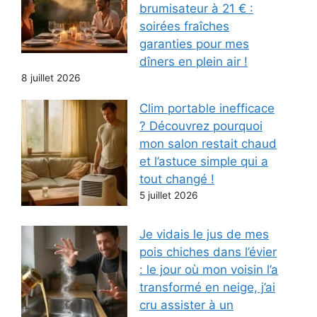
brumisateur à 21 € :
soirées fraîches
garanties pour mes
dîners en plein air !
8 juillet 2026
Clim portable inefficace
? Découvrez pourquoi
mon salon restait chaud
et l’astuce simple qui a
tout changé !
5 juillet 2026
Je vidais le jus de mes
pois chiches dans l’évier
: le jour où mon voisin l’a
transformé en neige, j’ai
cru assister à un