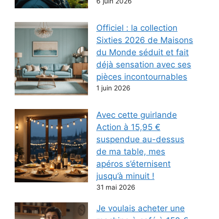
6 juin 2026
Officiel : la collection
Sixties 2026 de Maisons
du Monde séduit et fait
déjà sensation avec ses
pièces incontournables
1 juin 2026
Avec cette guirlande
Action à 15,95 €
suspendue au-dessus
de ma table, mes
apéros s’éternisent
jusqu’à minuit !
31 mai 2026
Je voulais acheter une