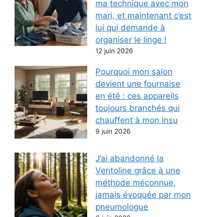
ma technique avec mon
mari, et maintenant c’est
lui qui demande à
organiser le linge !
12 juin 2026
Pourquoi mon salon
devient une fournaise
en été : ces appareils
toujours branchés qui
chauffent à mon insu
9 juin 2026
J’ai abandonné la
Ventoline grâce à une
méthode méconnue,
jamais évoquée par mon
pneumologue