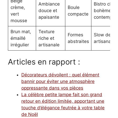
Beige
Ambiance
Bistro chic,
crème,
Boule
douce et
bohème
vert
compacte
apaisante
contempora
mousse
Brun mat,
Texture
Formes
Slow desig
émaillé
riche et
abstraites
artisanal
irrégulier
artisanale
Articles en rapport :
Décorateurs dévoilent : quel élément
bannir pour éviter une atmosphère
oppressante dans vos pièces
La célèbre petite lampe fait son grand
retour en édition limitée, apportant une
touche d’élégance feutrée à votre table
de Noël