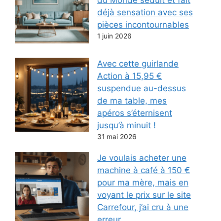
du Monde séduit et fait
déjà sensation avec ses
pièces incontournables
1 juin 2026
Avec cette guirlande
Action à 15,95 €
suspendue au-dessus
de ma table, mes
apéros s’éternisent
jusqu’à minuit !
31 mai 2026
Je voulais acheter une
machine à café à 150 €
pour ma mère, mais en
voyant le prix sur le site
Carrefour, j’ai cru à une
erreur