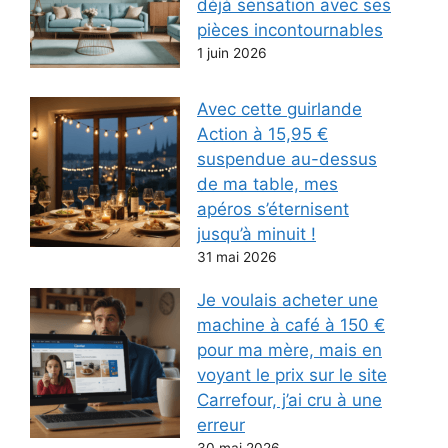
déjà sensation avec ses
pièces incontournables
1 juin 2026
Avec cette guirlande
Action à 15,95 €
suspendue au-dessus
de ma table, mes
apéros s’éternisent
jusqu’à minuit !
31 mai 2026
Je voulais acheter une
machine à café à 150 €
pour ma mère, mais en
voyant le prix sur le site
Carrefour, j’ai cru à une
erreur
30 mai 2026