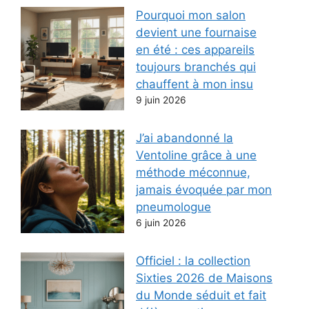
Pourquoi mon salon
devient une fournaise
en été : ces appareils
toujours branchés qui
chauffent à mon insu
9 juin 2026
J’ai abandonné la
Ventoline grâce à une
méthode méconnue,
jamais évoquée par mon
pneumologue
6 juin 2026
Officiel : la collection
Sixties 2026 de Maisons
du Monde séduit et fait