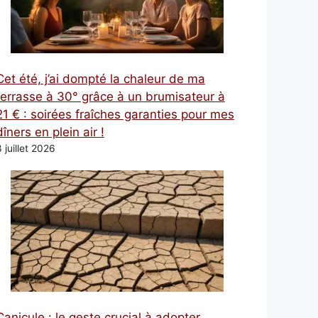
Cet été, j’ai dompté la chaleur de ma
terrasse à 30° grâce à un brumisateur à
21 € : soirées fraîches garanties pour mes
dîners en plein air !
 juillet 2026
Canicule : le geste crucial à adopter