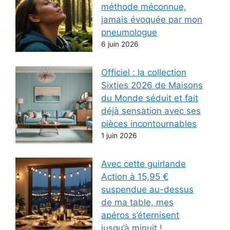
méthode méconnue,
jamais évoquée par mon
pneumologue
6 juin 2026
Officiel : la collection
Sixties 2026 de Maisons
du Monde séduit et fait
déjà sensation avec ses
pièces incontournables
1 juin 2026
Avec cette guirlande
Action à 15,95 €
suspendue au-dessus
de ma table, mes
apéros s’éternisent
jusqu’à minuit !