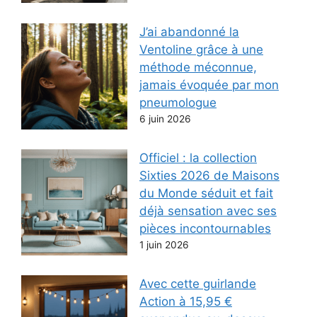
J’ai abandonné la
Ventoline grâce à une
méthode méconnue,
jamais évoquée par mon
pneumologue
6 juin 2026
Officiel : la collection
Sixties 2026 de Maisons
du Monde séduit et fait
déjà sensation avec ses
pièces incontournables
1 juin 2026
Avec cette guirlande
Action à 15,95 €