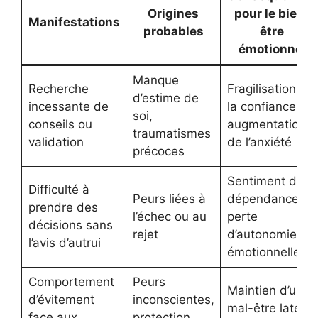
Origines
pour le bien-
Manifestations
probables
être
émotionnel
Manque
Recherche
Fragilisation de
d’estime de
incessante de
la confiance,
soi,
conseils ou
augmentation
traumatismes
validation
de l’anxiété
précoces
Sentiment de
Difficulté à
Peurs liées à
dépendance,
prendre des
l’échec ou au
perte
décisions sans
rejet
d’autonomie
l’avis d’autrui
émotionnelle
Comportement
Peurs
Maintien d’un
d’évitement
inconscientes,
mal-être latent,
face aux
protection