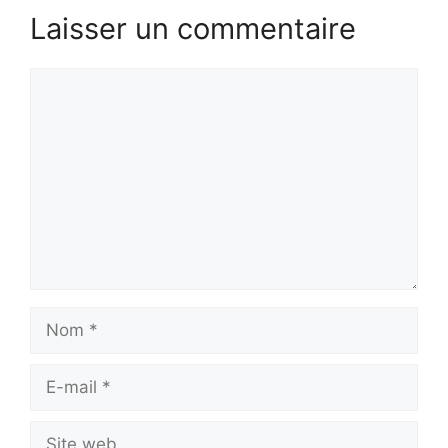
Laisser un commentaire
Commentaire
Nom
E-
mail
Site