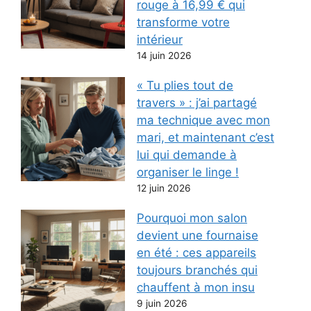
rouge à 16,99 € qui
transforme votre
intérieur
14 juin 2026
« Tu plies tout de
travers » : j’ai partagé
ma technique avec mon
mari, et maintenant c’est
lui qui demande à
organiser le linge !
12 juin 2026
Pourquoi mon salon
devient une fournaise
en été : ces appareils
toujours branchés qui
chauffent à mon insu
9 juin 2026