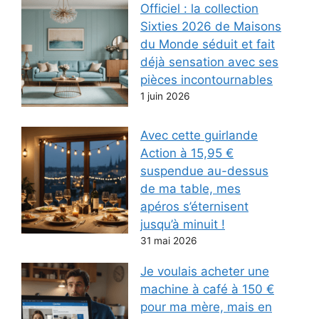
Officiel : la collection
Sixties 2026 de Maisons
du Monde séduit et fait
déjà sensation avec ses
pièces incontournables
1 juin 2026
Avec cette guirlande
Action à 15,95 €
suspendue au-dessus
de ma table, mes
apéros s’éternisent
jusqu’à minuit !
31 mai 2026
Je voulais acheter une
machine à café à 150 €
pour ma mère, mais en