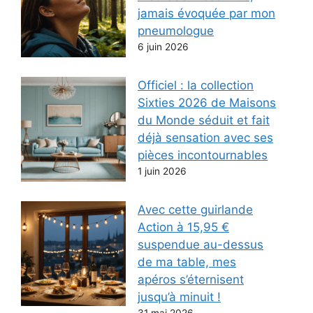
jamais évoquée par mon
pneumologue
6 juin 2026
Officiel : la collection
Sixties 2026 de Maisons
du Monde séduit et fait
déjà sensation avec ses
pièces incontournables
1 juin 2026
Avec cette guirlande
Action à 15,95 €
suspendue au-dessus
de ma table, mes
apéros s’éternisent
jusqu’à minuit !