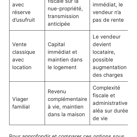
fiscale sur la
avec
immédiat, le
nue-propriété,
réserve
vendeur n’a
transmission
d’usufruit
pas de rente
anticipée
Le vendeur
Vente
Capital
devient
classique
immédiat et
locataire,
avec
maintien dans
possible
location
le logement
augmentation
des charges
Complexité
Revenu
fiscale et
Viager
complémentaire
administrative,
familial
à vie, maintien
aléa sur durée
dans la maison
de vie
Pour approfondir et comparer ces options sous