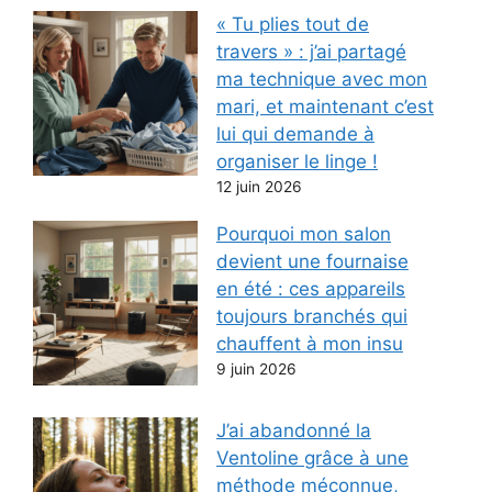
« Tu plies tout de
travers » : j’ai partagé
ma technique avec mon
mari, et maintenant c’est
lui qui demande à
organiser le linge !
12 juin 2026
Pourquoi mon salon
devient une fournaise
en été : ces appareils
toujours branchés qui
chauffent à mon insu
9 juin 2026
J’ai abandonné la
Ventoline grâce à une
méthode méconnue,