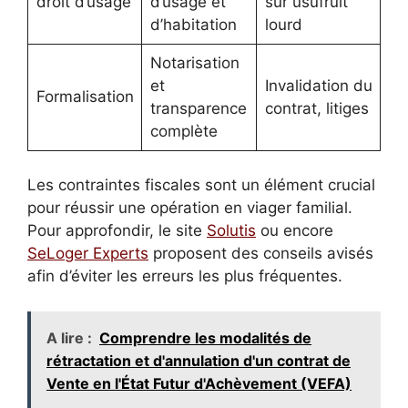
droit d’usage
d’usage et
sur usufruit
d’habitation
lourd
Notarisation
et
Invalidation du
Formalisation
transparence
contrat, litiges
complète
Les contraintes fiscales sont un élément crucial
pour réussir une opération en viager familial.
Pour approfondir, le site
Solutis
ou encore
SeLoger Experts
proposent des conseils avisés
afin d’éviter les erreurs les plus fréquentes.
A lire :
Comprendre les modalités de
rétractation et d'annulation d'un contrat de
Vente en l'État Futur d'Achèvement (VEFA)