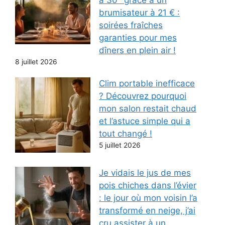
brumisateur à 21 € :
soirées fraîches
garanties pour mes
dîners en plein air !
8 juillet 2026
Clim portable inefficace
? Découvrez pourquoi
mon salon restait chaud
et l’astuce simple qui a
tout changé !
5 juillet 2026
Je vidais le jus de mes
pois chiches dans l’évier
: le jour où mon voisin l’a
transformé en neige, j’ai
cru assister à un