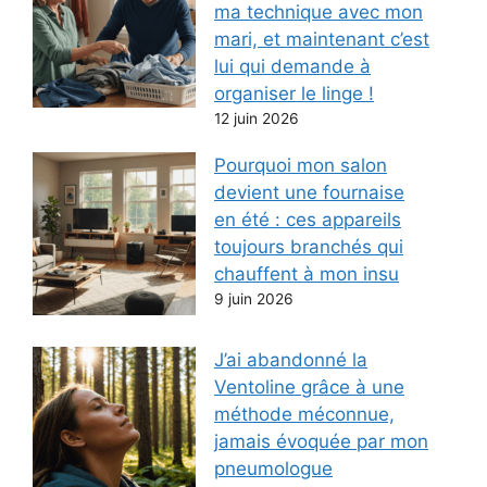
ma technique avec mon
mari, et maintenant c’est
lui qui demande à
organiser le linge !
12 juin 2026
Pourquoi mon salon
devient une fournaise
en été : ces appareils
toujours branchés qui
chauffent à mon insu
9 juin 2026
J’ai abandonné la
Ventoline grâce à une
méthode méconnue,
jamais évoquée par mon
pneumologue