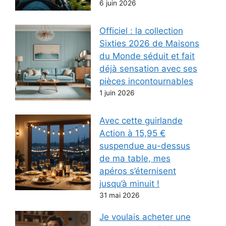
6 juin 2026
Officiel : la collection
Sixties 2026 de Maisons
du Monde séduit et fait
déjà sensation avec ses
pièces incontournables
1 juin 2026
Avec cette guirlande
Action à 15,95 €
suspendue au-dessus
de ma table, mes
apéros s’éternisent
jusqu’à minuit !
31 mai 2026
Je voulais acheter une