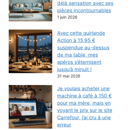
déjà sensation avec ses
pièces incontournables
1 juin 2026
Avec cette guirlande
Action à 15,95 €
suspendue au-dessus
de ma table, mes
apéros s’éternisent
jusqu’à minuit !
31 mai 2026
Je voulais acheter une
machine à café à 150 €
pour ma mère, mais en
voyant le prix sur le site
Carrefour, j’ai cru à une
erreur