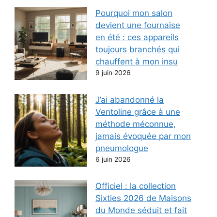
Pourquoi mon salon
devient une fournaise
en été : ces appareils
toujours branchés qui
chauffent à mon insu
9 juin 2026
J’ai abandonné la
Ventoline grâce à une
méthode méconnue,
jamais évoquée par mon
pneumologue
6 juin 2026
Officiel : la collection
Sixties 2026 de Maisons
du Monde séduit et fait