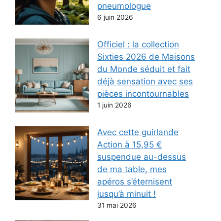
pneumologue
6 juin 2026
Officiel : la collection
Sixties 2026 de Maisons
du Monde séduit et fait
déjà sensation avec ses
pièces incontournables
1 juin 2026
Avec cette guirlande
Action à 15,95 €
suspendue au-dessus
de ma table, mes
apéros s’éternisent
jusqu’à minuit !
31 mai 2026