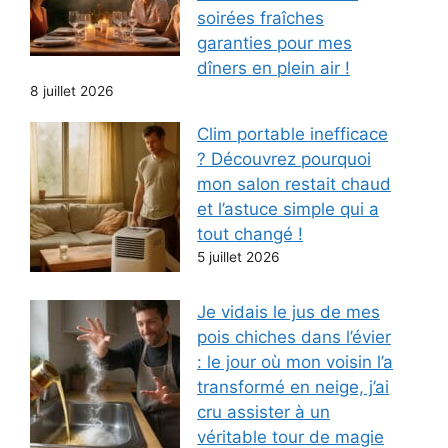
soirées fraîches
garanties pour mes
dîners en plein air !
8 juillet 2026
Clim portable inefficace
? Découvrez pourquoi
mon salon restait chaud
et l’astuce simple qui a
tout changé !
5 juillet 2026
Je vidais le jus de mes
pois chiches dans l’évier
: le jour où mon voisin l’a
transformé en neige, j’ai
cru assister à un
véritable tour de magie