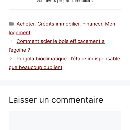
vos divers projets immobiliers.
Catégories
Acheter
,
Crédits immobilier
,
Financer
,
Mon
logement
Comment scier le bois efficacement à
l’égoïne ?
Pergola bioclimatique : l’étape indispensable
que beaucoup oublient
Laisser un commentaire
Commentaire