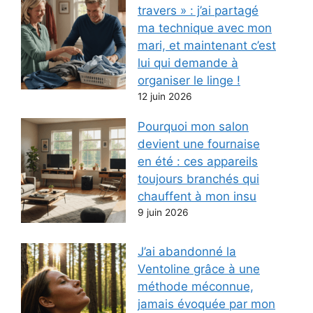
travers » : j’ai partagé
ma technique avec mon
mari, et maintenant c’est
lui qui demande à
organiser le linge !
12 juin 2026
Pourquoi mon salon
devient une fournaise
en été : ces appareils
toujours branchés qui
chauffent à mon insu
9 juin 2026
J’ai abandonné la
Ventoline grâce à une
méthode méconnue,
jamais évoquée par mon