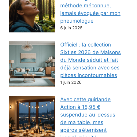
méthode méconnue,
jamais évoquée par mon
pneumologue
6 juin 2026
Officiel : la collection
Sixties 2026 de Maisons
du Monde séduit et fait
déjà sensation avec ses
pièces incontournables
1 juin 2026
Avec cette guirlande
Action à 15,95 €
suspendue au-dessus
de ma table, mes
apéros s’éternisent