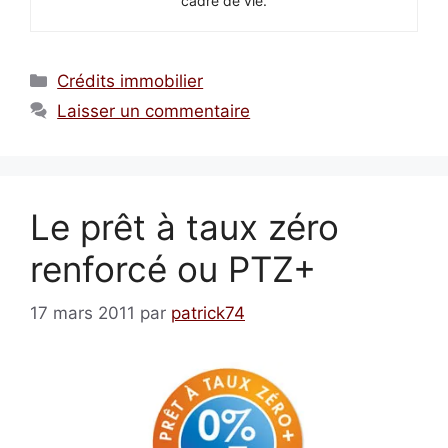
cadre de vie.
Catégories
Crédits immobilier
Laisser un commentaire
Le prêt à taux zéro
renforcé ou PTZ+
17 mars 2011
par
patrick74