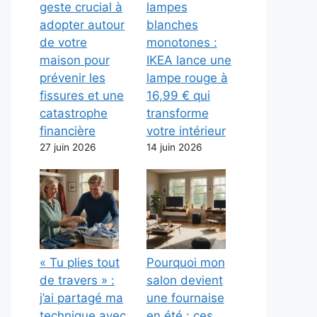
geste crucial à
lampes
adopter autour
blanches
de votre
monotones :
maison pour
IKEA lance une
prévenir les
lampe rouge à
fissures et une
16,99 € qui
catastrophe
transforme
financière
votre intérieur
27 juin 2026
14 juin 2026
« Tu plies tout
Pourquoi mon
de travers » :
salon devient
j’ai partagé ma
une fournaise
technique avec
en été : ces