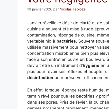
19 janvier 2026
par
Nicolas Fabioza
Janvier réveille le désir de clarté et de sa
cuisine a souvent été mise à rude épreuve.
contamination, l’éponge de cuisine, mêm
véritable nid à
bactéries
. Souvent sous-e
utilisée massivement pour nettoyer vaissell
concentration microbienne bien plus élevé
face à son entretien ouvre un boulevard 
devrait être un instrument d’
hygiène
en u
plus pour revoir ses réflexes et adopter 
désinfection
pour préserver efficacement 
En effet, lorsque l’éponge reste humide, m
terrain rêvé pour que les bactéries y prol
dans ses pores. Près de l’évier, là où chal
germes prospèrent rapidement, menaçant 