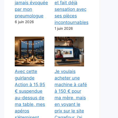
jamais évoquée
et fait déjà
par mon
sensation avec
pneumologue
ses pièces
6 juin 2026
incontournables
1 juin 2026
Avec cette
Je voulais
guirlande
acheter une
Action à 15,95
machine à café
€ suspendue
à 150 € pour
au-dessus de
ma mère, mais
ma table, mes
en voyant le
apéros
prix sur le site
s’éternisent
Carrefour, j’ai