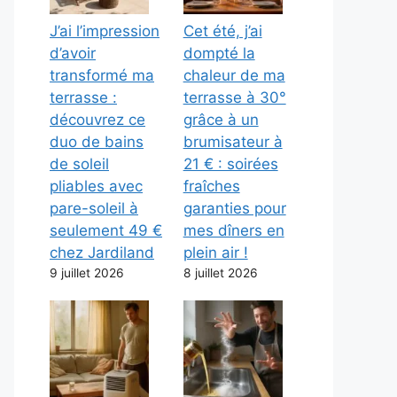
J’ai l’impression
Cet été, j’ai
d’avoir
dompté la
transformé ma
chaleur de ma
terrasse :
terrasse à 30°
découvrez ce
grâce à un
duo de bains
brumisateur à
de soleil
21 € : soirées
pliables avec
fraîches
pare-soleil à
garanties pour
seulement 49 €
mes dîners en
chez Jardiland
plein air !
9 juillet 2026
8 juillet 2026