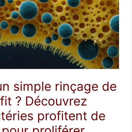
n simple rinçage de
fit ? Découvrez
éries profitent de
pour proliférer