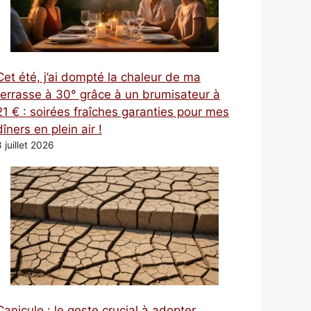
Cet été, j’ai dompté la chaleur de ma
terrasse à 30° grâce à un brumisateur à
21 € : soirées fraîches garanties pour mes
dîners en plein air !
 juillet 2026
Canicule : le geste crucial à adopter