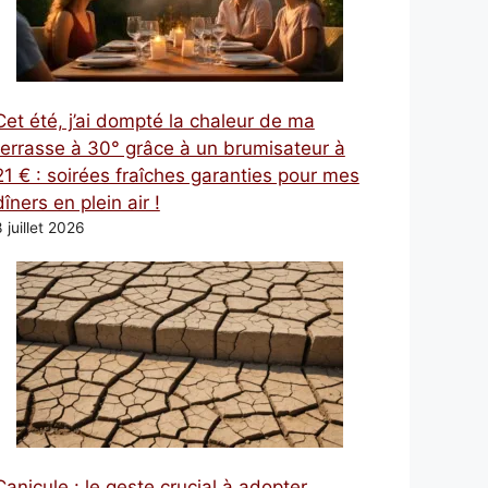
Cet été, j’ai dompté la chaleur de ma
terrasse à 30° grâce à un brumisateur à
21 € : soirées fraîches garanties pour mes
dîners en plein air !
 juillet 2026
Canicule : le geste crucial à adopter