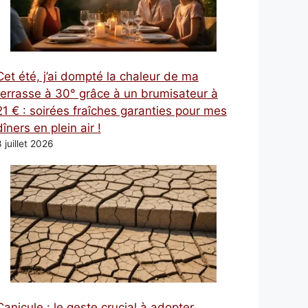
Cet été, j’ai dompté la chaleur de ma
terrasse à 30° grâce à un brumisateur à
21 € : soirées fraîches garanties pour mes
dîners en plein air !
 juillet 2026
Canicule : le geste crucial à adopter